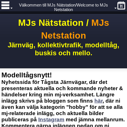
Välkommen till MJs Nätstation/Welcome to MJs
Netstation
MJs Nätstation /
MJs
Netstation
Järnväg, kollektivtrafik, modelltåg,
buskis och mello.
Modelltågsnytt!
Nyhetssida för Tågsta Järnvägar, där det
presenteras aktuella och kommande nyheter &
händelser kring min mj-verksamhet. Längre
inlägg skrivs på bloggen som finns
här
, där ni
även kan välja kategorin "hobby" för att se alla
mj-relaterade inlägg, och aktuella bilder
publiceras på
Instagram
med jämna mellanrum.
Kommentera gärna inläggen nedan om ni