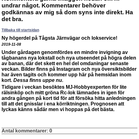
undrar något. Kommentarer behöver
godkännas av mig så dom syns inte direkt. Ha
det bra.
Tillbaka till startsidan
Ny högerdel på Tågsta Järnvägar och lokservice!
2019-11-08
Under gårdagen genomfördes en mindre invigning av
tågbanans nya lokstall och nya utseendet på högra delen
av banan, där det skett en hel del omdaningar senaste
veckan. Bilder finns på Instagram och nya översiktsbilder
har även tagits och kommer upp här på hemsidan inom
kort.
Dessa finns uppe nu.
Tidigare i veckan besöktes MJ-Hobbyexperten för lite
rälsinköp och mitt gröna Rc-lok lämnades in igen för
andra gången på kort tid för att försöka hitta anledningen
till att det gnisslar i ena körriktningen. Prognosen att
lyckas känns sådär men vi hoppas på det bästa.
Antal kommentarer:
0