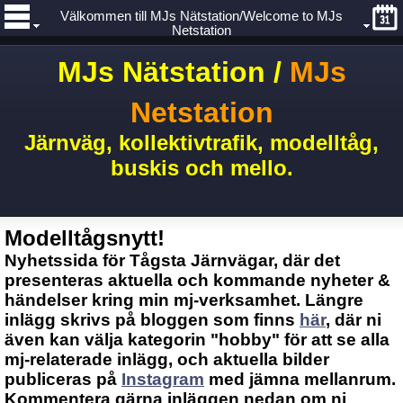
Välkommen till MJs Nätstation/Welcome to MJs
Netstation
MJs Nätstation /
MJs
Netstation
Järnväg, kollektivtrafik, modelltåg,
buskis och mello.
Modelltågsnytt!
Nyhetssida för Tågsta Järnvägar, där det
presenteras aktuella och kommande nyheter &
händelser kring min mj-verksamhet. Längre
inlägg skrivs på bloggen som finns
här
, där ni
även kan välja kategorin "hobby" för att se alla
mj-relaterade inlägg, och aktuella bilder
publiceras på
Instagram
med jämna mellanrum.
Kommentera gärna inläggen nedan om ni