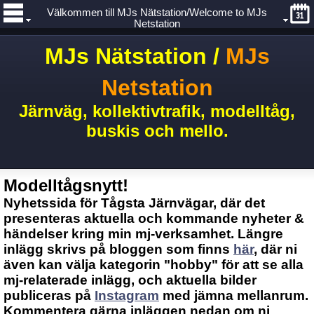
Välkommen till MJs Nätstation/Welcome to MJs
Netstation
MJs Nätstation /
MJs
Netstation
Järnväg, kollektivtrafik, modelltåg,
buskis och mello.
Modelltågsnytt!
Nyhetssida för Tågsta Järnvägar, där det
presenteras aktuella och kommande nyheter &
händelser kring min mj-verksamhet. Längre
inlägg skrivs på bloggen som finns
här
, där ni
även kan välja kategorin "hobby" för att se alla
mj-relaterade inlägg, och aktuella bilder
publiceras på
Instagram
med jämna mellanrum.
Kommentera gärna inläggen nedan om ni