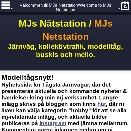
Välkommen till MJs Nätstation/Welcome to MJs
Netstation
MJs Nätstation /
MJs
Netstation
Järnväg, kollektivtrafik, modelltåg,
buskis och mello.
Modelltågsnytt!
Nyhetssida för Tågsta Järnvägar, där det
presenteras aktuella och kommande nyheter &
händelser kring min mj-verksamhet. Längre
inlägg skrivs på bloggen som finns
här
, där ni
även kan välja kategorin "hobby" för att se alla
mj-relaterade inlägg, och aktuella bilder
publiceras på
Instagram
med jämna mellanrum.
Kommentera gärna inläggen nedan om ni