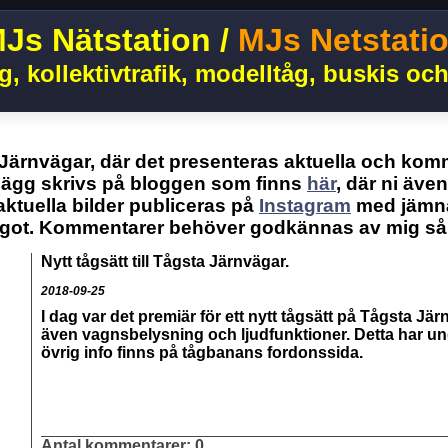
Js Nätstation /
MJs Netstati
g, kollektivtrafik, modelltåg, buskis och
 Järnvägar, där det presenteras aktuella och kom
lägg skrivs på bloggen som finns
här
, där ni äve
aktuella bilder publiceras på
Instagram
med jämna
got. Kommentarer behöver godkännas av mig så d
Nytt tågsätt till Tågsta Järnvägar.
2018-09-25
I dag var det premiär för ett nytt tågsätt på Tågsta Jär
även vagnsbelysning och ljudfunktioner. Detta har und
övrig info finns på tågbanans fordonssida.
Antal kommentarer:
0