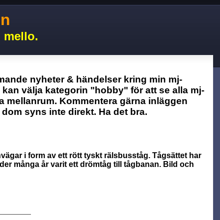
on
 mello.
mande nyheter & händelser kring min mj-
n kan välja kategorin "hobby" för att se alla mj-
 mellanrum. Kommentera gärna inläggen
om syns inte direkt. Ha det bra.
nvägar i form av ett rött tyskt rälsbusståg. Tågsättet har
er många år varit ett drömtåg till tågbanan.
Bild och