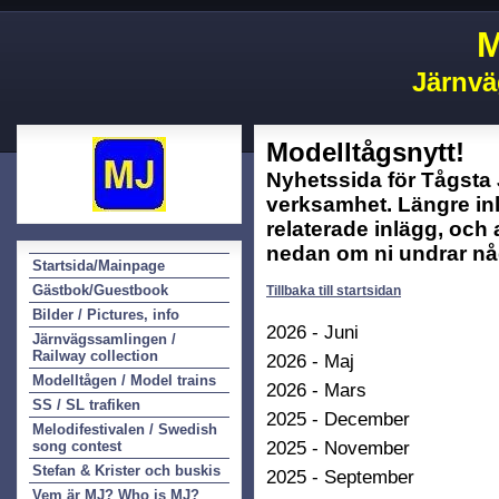
M
Järnvä
Modelltågsnytt!
Nyhetssida för Tågsta
verksamhet. Längre in
relaterade inlägg, och 
nedan om ni undrar nå
Startsida/Mainpage
Gästbok/Guestbook
Tillbaka till startsidan
Bilder / Pictures, info
2026 - Juni
Järnvägssamlingen /
Railway collection
2026 - Maj
Modelltågen / Model trains
2026 - Mars
SS / SL trafiken
2025 - December
Melodifestivalen / Swedish
2025 - November
song contest
Stefan & Krister och buskis
2025 - September
Vem är MJ? Who is MJ?