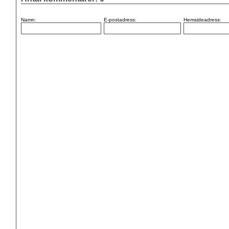
Namn:
E-postadress:
Hemsideadress: