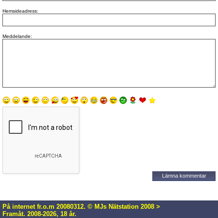
Hemsideadress:
Meddelande:
På internet fr.o.m 20080312. © MJs Nätstation 2008 >
Framåt. 2008-2026, 18 år.