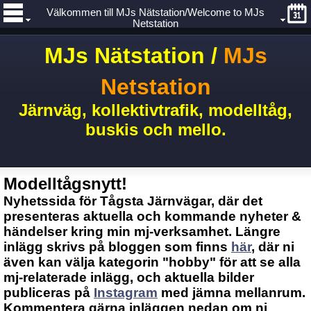
Välkommen till MJs Nätstation/Welcome to MJs
Netstation
MJs Nätstation /
MJs
Netstation
Järnväg, kollektivtrafik, modelltåg,
buskis och mello.
Modelltågsnytt!
Nyhetssida för Tågsta Järnvägar, där det
presenteras aktuella och kommande nyheter &
händelser kring min mj-verksamhet. Längre
inlägg skrivs på bloggen som finns
här
, där ni
även kan välja kategorin "hobby" för att se alla
mj-relaterade inlägg, och aktuella bilder
publiceras på
Instagram
med jämna mellanrum.
Kommentera gärna inläggen nedan om ni