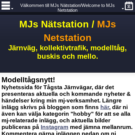
Välkommen till MJs Nätstation/Welcome to MJs
Netstation
MJs Nätstation /
MJs
Netstation
Järnväg, kollektivtrafik, modelltåg,
buskis och mello.
Modelltågsnytt!
Nyhetssida för Tågsta Järnvägar, där det
presenteras aktuella och kommande nyheter &
händelser kring min mj-verksamhet. Längre
inlägg skrivs på bloggen som finns
här
, där ni
även kan välja kategorin "hobby" för att se alla
mj-relaterade inlägg, och aktuella bilder
publiceras på
Instagram
med jämna mellanrum.
Kommentera gärna inläggen nedan om ni