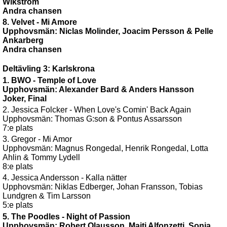
Wikström
Andra chansen
8. Velvet - Mi Amore
Upphovsmän: Niclas Molinder, Joacim Persson & Pelle
Ankarberg
Andra chansen
Deltävling 3: Karlskrona
1. BWO - Temple of Love
Upphovsmän: Alexander Bard & Anders Hansson
Joker, Final
2. Jessica Folcker - When Love's Comin' Back Again
Upphovsmän: Thomas G:son & Pontus Assarsson
7:e plats
3. Gregor - Mi Amor
Upphovsmän: Magnus Rongedal, Henrik Rongedal, Lotta
Ahlin & Tommy Lydell
8:e plats
4. Jessica Andersson - Kalla nätter
Upphovsmän: Niklas Edberger, Johan Fransson, Tobias
Lundgren & Tim Larsson
5:e plats
5. The Poodles - Night of Passion
Upphovsmän: Robert Olausson, Maiti Alfonzetti, Sonja