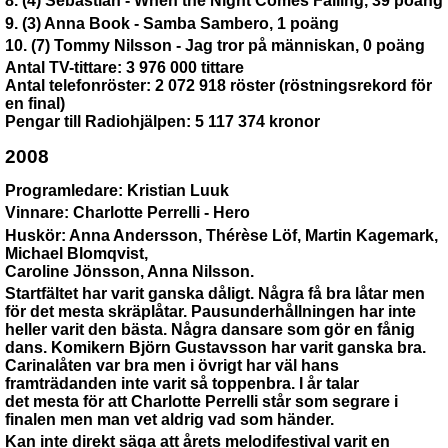
8. (4) Sebastian - When the Night Comes Falling, 39 poäng
9. (3) Anna Book - Samba Sambero, 1 poäng
10. (7) Tommy Nilsson - Jag tror på människan, 0 poäng
Antal TV-tittare: 3 976 000 tittare
Antal telefonröster: 2 072 918 röster (röstningsrekord för
en final)
Pengar till Radiohjälpen: 5 117 374 kronor
2008
Programledare: Kristian Luuk
Vinnare: Charlotte Perrelli - Hero
Huskör: Anna Andersson, Thérèse Löf, Martin Kagemark,
Michael Blomqvist,
Caroline Jönsson, Anna Nilsson.
Startfältet har varit ganska dåligt. Några få bra låtar men
för det mesta skräplåtar. Pausunderhållningen har inte
heller varit den bästa. Några dansare som gör en fånig
dans. Komikern Björn Gustavsson har varit ganska bra.
Carinalåten var bra men i övrigt har väl hans
framträdanden inte varit så toppenbra. I år talar
det mesta för att Charlotte Perrelli står som segrare i
finalen men man vet aldrig vad som händer.
Kan inte direkt säga att årets melodifestival varit en