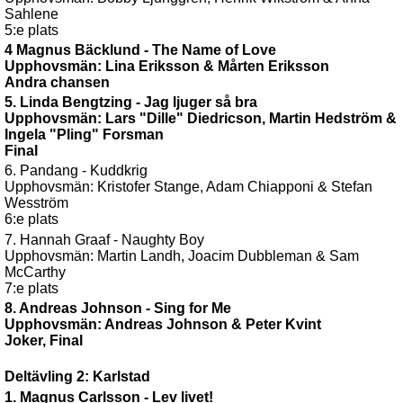
Sahlene
5:e plats
4 Magnus Bäcklund - The Name of Love
Upphovsmän: Lina Eriksson & Mårten Eriksson
Andra chansen
5. Linda Bengtzing - Jag ljuger så bra
Upphovsmän: Lars "Dille" Diedricson, Martin Hedström &
Ingela "Pling" Forsman
Final
6. Pandang - Kuddkrig
Upphovsmän: Kristofer Stange, Adam Chiapponi & Stefan
Wesström
6:e plats
7. Hannah Graaf - Naughty Boy
Upphovsmän: Martin Landh, Joacim Dubbleman & Sam
McCarthy
7:e plats
8. Andreas Johnson - Sing for Me
Upphovsmän: Andreas Johnson & Peter Kvint
Joker, Final
Deltävling 2: Karlstad
1. Magnus Carlsson - Lev livet!