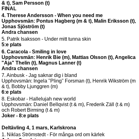
& t), Sam Persson (t)
FINAL
4. Therese Andersson - When you need me
Upphovsmän: Pontus Hagberg (m & t), Malin Eriksson (t),
Jonas Sjöström (t)
Andra chansen
5. Patrik Isaksson - Under mitt tunna skin
5:e plats
6. Caracola - Smiling in love
Upphovsmän: Henrik Bie (m), Mattias Olsson (t), Angelica
"Aja" Thelin (t), Magnus Lanner (t)
Andra chansen
7. Ainbusk - Jag saknar dig i bland
Upphovsmän: Ingela "Pling" Forsman (t), Henrik Wikström (m
& t), Bobby Ljunggren (m)
6:e plats
8. Eskobar - Hallelujah new world
Upphovsmän: Daniel Bellqvist (t & m), Frederik Zäll (t & m)
och Robert Birming (t & m)
Joker - 8:e plats
Deltävling 4, 1 mars, Karlskrona
1. Niklas Strömstedt - För många ord om kärlek