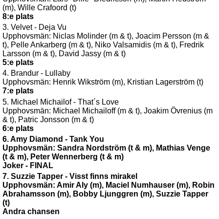
(m), Wille Crafoord (t)
8:e plats
3. Velvet - Deja Vu
Upphovsmän: Niclas Molinder (m & t), Joacim Persson (m &
t), Pelle Ankarberg (m & t),
Niko Valsamidis (m & t), Fredrik
Larsson (m & t), David Jassy (m & t)
5:e plats
4. Brandur - Lullaby
Upphovsmän: Henrik Wikström (m), Kristian Lagerström (t)
7:e plats
5. Michael Michailof - That´s Love
Upphovsmän: Michael Michailoff (m & t), Joakim Övrenius (m
& t), Patric Jonsson (m & t)
6:e plats
6. Amy Diamond - Tank You
Upphovsmän: Sandra Nordström (t & m), Mathias Venge
(t & m), Peter Wennerberg (t & m)
Joker - FINAL
7. Suzzie Tapper - Visst finns mirakel
Upphovsmän: Amir Aly (m), Maciel Numhauser (m), Robin
Abrahamsson (m), Bobby Ljunggren (m), Suzzie Tapper
(t)
Andra chansen