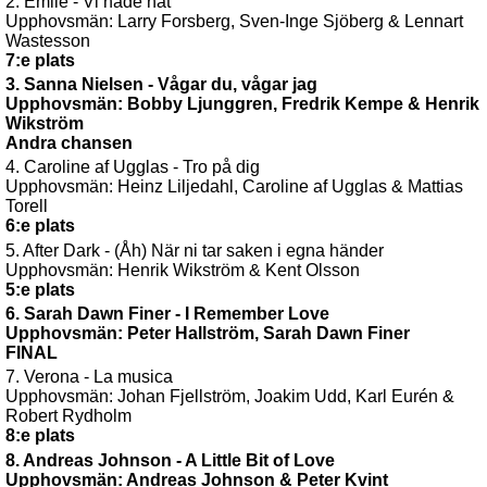
2. Emile - Vi hade nåt
Upphovsmän: Larry Forsberg, Sven-Inge Sjöberg & Lennart
Wastesson
7:e plats
3. Sanna Nielsen - Vågar du, vågar jag
Upphovsmän: Bobby Ljunggren, Fredrik Kempe & Henrik
Wikström
Andra chansen
4. Caroline af Ugglas - Tro på dig
Upphovsmän: Heinz Liljedahl, Caroline af Ugglas & Mattias
Torell
6:e plats
5. After Dark - (Åh) När ni tar saken i egna händer
Upphovsmän: Henrik Wikström & Kent Olsson
5:e plats
6. Sarah Dawn Finer - I Remember Love
Upphovsmän: Peter Hallström, Sarah Dawn Finer
FINAL
7. Verona - La musica
Upphovsmän: Johan Fjellström, Joakim Udd, Karl Eurén &
Robert Rydholm
8:e plats
8. Andreas Johnson - A Little Bit of Love
Upphovsmän: Andreas Johnson & Peter Kvint