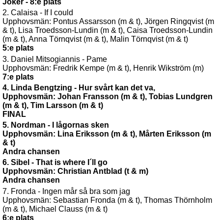
Joker - 8:e plats
2. Calaisa - If I could
Upphovsmän: Pontus Assarsson (m & t), Jörgen Ringqvist (m
& t), Lisa Troedsson-Lundin (m & t),
Caisa Troedsson-Lundin
(m & t), Anna Törnqvist (m & t), Malin Törnqvist (m & t)
5:e plats
3. Daniel Mitsogiannis - Pame
Upphovsmän: Fredrik Kempe (m & t), Henrik Wikström (m)
7:e plats
4. Linda Bengtzing - Hur svårt kan det va,
Upphovsmän: Johan Fransson (m & t), Tobias Lundgren
(m & t), Tim Larsson (m & t)
FINAL
5. Nordman - I lågornas sken
Upphovsmän: Lina Eriksson (m & t), Mårten Eriksson (m
& t)
Andra chansen
6. Sibel - That is where I´ll go
Upphovsmän: Christian Antblad (t & m)
Andra chansen
7. Fronda - Ingen mår så bra som jag
Upphovsmän: Sebastian Fronda (m & t), Thomas Thörnholm
(m & t), Michael Clauss (m & t)
6:e plats