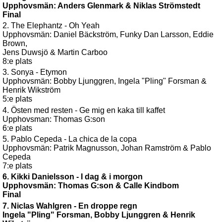
Upphovsmän: Anders Glenmark & Niklas Strömstedt
Final
2. The Elephantz - Oh Yeah
Upphovsmän: Daniel Bäckström, Funky Dan Larsson, Eddie
Brown,
Jens Duwsjö & Martin Carboo
8:e plats
3. Sonya - Etymon
Upphovsmän: Bobby Ljunggren, Ingela "Pling" Forsman &
Henrik Wikström
5:e plats
4. Östen med resten - Ge mig en kaka till kaffet
Upphovsman: Thomas G:son
6:e plats
5. Pablo Cepeda - La chica de la copa
Upphovsmän: Patrik Magnusson, Johan Ramström & Pablo
Cepeda
7:e plats
6. Kikki Danielsson - I dag & i morgon
Upphovsmän: Thomas G:son & Calle Kindbom
Final
7. Niclas Wahlgren - En droppe regn
Ingela "Pling" Forsman, Bobby Ljunggren & Henrik