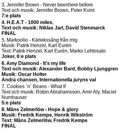
3. Jennifer Brown - Never beenhere before
Text och musik: Jennifer Brown, Peter Kvint
7:e plats
4. H.E.A.T - 1000 miles,
Text och musik: Niklas Jarl, David Stenmarck
FINAL
5. Markoolio - Kärlekssång från mig
Musik: Patrik Henzel, Karl Eurén
Text: Patrik Henzel, Karl Eurén, Marko Lehtosalo
Joker, 6:e plats
6. Amy Diamond - It's my life
Text och musik: Alexander Bard, Bobby Ljunggren
Musik: Oscar Holter
Andra chansen, Internationella juryns val
7. Cookies ´n´ Beans - What If
Text och musik: Robin Abrahamsson, Amir Aly, Maciel
Numhauser
5:e plats
8. Måns Zelmerlöw - Hope & glory
Musik: Fredrik Kempe, Henrik Wikström
Text: Måns Zelmerlöw, Fredrik Kempe
FINAL