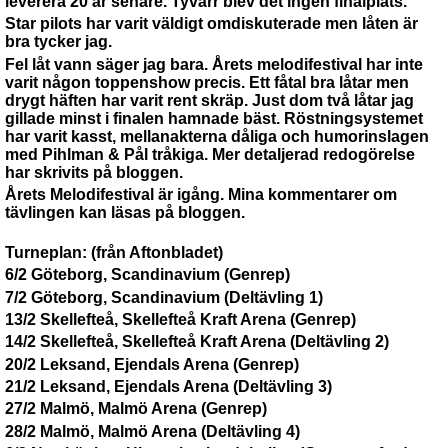
leverera 20 år senare. Tyvärr blev det ingen finalplats.
Star pilots har varit väldigt omdiskuterade men låten är
bra tycker jag.
Fel låt vann säger jag bara. Årets melodifestival har inte
varit någon toppenshow precis. Ett fåtal bra låtar men
drygt häften har varit rent skräp. Just dom två låtar jag
gillade minst i finalen hamnade bäst. Röstningsystemet
har varit kasst, mellanakterna dåliga och humorinslagen
med Pihlman & Pål tråkiga. Mer detaljerad redogörelse
har skrivits på bloggen.
Årets Melodifestival är igång. Mina kommentarer om
tävlingen kan läsas på bloggen.
Turneplan: (från Aftonbladet)
6/2 Göteborg, Scandinavium (Genrep)
7/2 Göteborg, Scandinavium (Deltävling 1)
13/2 Skellefteå, Skellefteå Kraft Arena (Genrep)
14/2 Skellefteå, Skellefteå Kraft Arena (Deltävling 2)
20/2 Leksand, Ejendals Arena (Genrep)
21/2 Leksand, Ejendals Arena (Deltävling 3)
27/2 Malmö, Malmö Arena (Genrep)
28/2 Malmö, Malmö Arena (Deltävling 4)