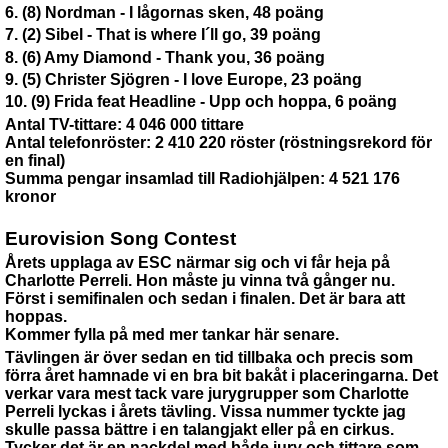
6. (8) Nordman - I lågornas sken, 48 poäng
7. (2) Sibel - That is where I´ll go, 39 poäng
8. (6) Amy Diamond - Thank you, 36 poäng
9. (5) Christer Sjögren - I love Europe, 23 poäng
10. (9) Frida feat Headline - Upp och hoppa, 6 poäng
Antal TV-tittare: 4 046 000 tittare
Antal telefonröster: 2 410 220 röster (röstningsrekord för
en final)
Summa pengar insamlad till Radiohjälpen: 4 521 176
kronor
Eurovision Song Contest
Årets upplaga av ESC närmar sig och vi får heja på
Charlotte Perreli. Hon måste ju vinna två gånger nu.
Först i semifinalen och sedan i finalen. Det är bara att
hoppas.
Kommer fylla på med mer tankar här senare.
Tävlingen är över sedan en tid tillbaka och precis som
förra året hamnade vi en bra bit bakåt i placeringarna. Det
verkar vara mest tack vare jurygrupper som Charlotte
Perreli lyckas i årets tävling. Vissa nummer tyckte jag
skulle passa bättre i en talangjakt eller på en cirkus.
Tycker det är en nackdel med både jury och tittare som