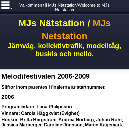
Välkommen till MJs Nätstation/Welcome to MJs
Netstation
MJs Nätstation /
MJs
Netstation
Järnväg, kollektivtrafik, modelltåg,
buskis och mello.
Melodifestivalen 2006-2009
Siffror inom parentes i finalerna är startnummer.
2006
Programledare: Lena Philipsson
Vinnare: Carola Häggkvist (Evighet)
Huskör: Britta Bergström, Andrea Norberg, Johan Röhr,
Jessica Marberger, Caroline Jönsson, Martin Kagemark.