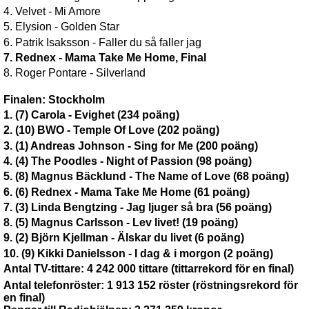
4. Velvet - Mi Amore
5. Elysion - Golden Star
6. Patrik Isaksson - Faller du så faller jag
7. Rednex - Mama Take Me Home, Final
8. Roger Pontare - Silverland
Finalen: Stockholm
1. (7) Carola - Evighet (234 poäng)
2. (10) BWO - Temple Of Love (202 poäng)
3. (1) Andreas Johnson - Sing for Me (200 poäng)
4. (4) The Poodles - Night of Passion (98 poäng)
5. (8) Magnus Bäcklund - The Name of Love (68 poäng)
6. (6) Rednex - Mama Take Me Home (61 poäng)
7. (3) Linda Bengtzing - Jag ljuger så bra (56 poäng)
8. (5) Magnus Carlsson - Lev livet! (19 poäng)
9. (2) Björn Kjellman - Älskar du livet (6 poäng)
10. (9) Kikki Danielsson - I dag & i morgon (2 poäng)
Antal TV-tittare: 4 242 000 tittare (tittarrekord för en final)
Antal telefonröster: 1 913 152 röster (röstningsrekord för
en final)