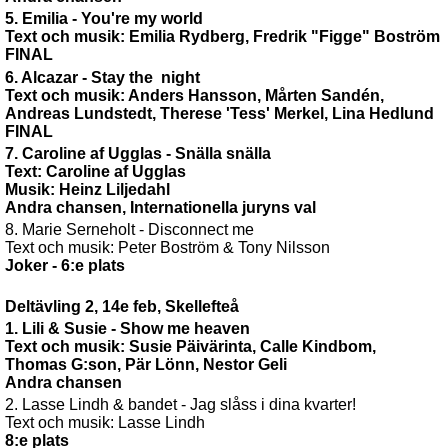
5. Emilia - You're my world
Text och musik: Emilia Rydberg, Fredrik "Figge" Boström
FINAL
6. Alcazar - Stay the night
Text och musik: Anders Hansson, Mårten Sandén,
Andreas Lundstedt, Therese 'Tess' Merkel, Lina Hedlund
FINAL
7. Caroline af Ugglas - Snälla snälla
Text: Caroline af Ugglas
Musik: Heinz Liljedahl
Andra chansen, Internationella juryns val
8. Marie Serneholt - Disconnect me
Text och musik: Peter Boström & Tony Nilsson
Joker - 6:e plats
Deltävling 2, 14e feb, Skellefteå
1. Lili & Susie - Show me heaven
Text och musik: Susie Päivärinta, Calle Kindbom,
Thomas G:son, Pär Lönn, Nestor Geli
Andra chansen
2. Lasse Lindh & bandet - Jag slåss i dina kvarter!
Text och musik: Lasse Lindh
8:e plats