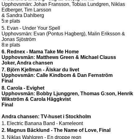
Upphovsmän: Johan Fransson, Tobias Lundgren, Niklas
Edberger, Tim Larsson
& Sandra Dahlberg
5:e plats
5. Evan - Under Your Spell
Upphovsmän: Evan (Pontus Hagberg), Malin Eriksson &
Jonas Sjöström
8:e plats
6. Rednex - Mama Take Me Home
Upphovsmän: Matthews Green & Michael Clauss
Joker, Andra chansen
7. Björn Kjellman - Älskar du livet
Upphovsmän: Calle Kindbom & Dan Fernström
Final
8. Carola - Evighet
Upphovsmän: Bobby Ljunggren, Thomas G:son, Henrik
Wikström & Carola Häggkvist
Final
Andra chansen: TV-huset i Stockholm
1. Electric Banana Band - Kameleont
2. Magnus Bäcklund - The Name of Love, Final
3. Niklas Wahlgren - En droppe regn