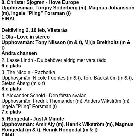
8. Christer Sjögren - I love Europe
Upphovsmän: Torgny Söderberg (m), Magnus Johansson
(m), Ingela "Pling" Forsman (t)
FINAL
Deltävling 2, 16 feb, Västerås
1.Ola - Love in stereo
Upphovsmän: Tony Nilsson (m & t), Mirja Breitholtz (m &
t)
Andra chansen
2. Lasse Lindh - Du behöver aldrig mer vara rädd
6:e plats
3. The Nicole - Razborka
Upphovsmän: Nicole Fuentes (m & t), Tord Bäckström (m & t),
Stefan Åberg (m & t)
8:e plats
4. Alexander Schöld - Den första svalan
Upphovsmän: Fredrik Thomander (m), Anders Wikström (m),
Ingela "Pling" Forsman (t)
7:e plats
5. Rongedal - Just A Minute
Upphovsmän: Amir Aly (m), Henrik Wikström (m), Magnus
Rongedal (m & t), Henrik Rongedal (m & t)
FINAL