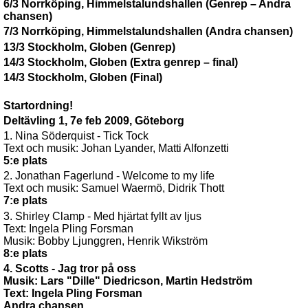
6/3 Norrköping, Himmelstalundshallen (Genrep – Andra
chansen)
7/3 Norrköping, Himmelstalundshallen (Andra chansen)
13/3 Stockholm, Globen (Genrep)
14/3 Stockholm, Globen (Extra genrep – final)
14/3 Stockholm, Globen (Final)
Startordning!
Deltävling 1, 7e feb 2009, Göteborg
1. Nina Söderquist - Tick Tock
Text och musik: Johan Lyander, Matti Alfonzetti
5:e plats
2. Jonathan Fagerlund - Welcome to my life
Text och musik: Samuel Waermö, Didrik Thott
7:e plats
3. Shirley Clamp - Med hjärtat fyllt av ljus
Text: Ingela Pling Forsman
Musik: Bobby Ljunggren, Henrik Wikström
8:e plats
4. Scotts - Jag tror på oss
Musik: Lars "Dille" Diedricson, Martin Hedström
Text: Ingela Pling Forsman
Andra chansen