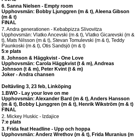
6. Sanna Nielsen - Empty room
Upphovsmän: Bobby Ljunggren (m & t), Aleena Gibson
(m & t)
FINAL
7. Andra generationen - Kebabpizza Slivovitza
Upphovsmän: Vlatko Ancevski (m & t), Vlatko Gicarevski (m &
t), Mats Nilsson (m & t),
Stevan Tomulevski (m & t), Teddy
Paunkoski (m & t), Otis Sandsjö (m & t)
5:e plats
8. Johnson & Häggkvist - One Love
Upphovsmän: Carola Häggkvist (t & m), Andreas
Johnson (t & m), Peter Kvint (t & m)
Joker - Andra chansen
Deltävling 3, 23 feb, Linköping
1.BWO - Lay your love on me
Upphovsmän: Alexander Bard (m & t), Anders Hansson
(m & t), Bobby Ljunggren (m & t), Henrik Wikström (m & t)
FINAL
2. Mickey Huskic - Izdajice
7:e plats
3. Frida feat Headline - Upp och hoppa
Upphovsmän: Anderz Wrethov (m & t), Frida Muranius (m