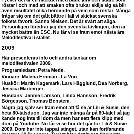
röstar i och med att smaken ofta brukar skilja sig så blir
även resultatet olika beroende på vem som röstar. Många
frågar sig om det gått bättre i fall vi skickat svenska
folkets favorit, Sanna Nielsen. Det är svårt att säga.
Personligen föredrar jag den svenska tävlingen, den är
mycket bättre än ESC. Nu får vi se fram emot nästa års
Melodifestival i stället.
2009
Här
presenteras info och andra tankar om
melodifestivalen 2009.
Programledare: Petra Mede.
Vinnare: Malena Ernman - La Voix
Huskör: Martin Kagemark, Lars Hägglund, Dea Norberg,
Jessica Marberger.
Husdans: Jennie Larsson, Linda Hansson, Fredrik
Börgesson, Thomas Benstem.
Några jag själv ser fram emot att få se är
Lili & Susie, den
heta 80-talsduon. Jag var inte många år på 80-talet så jag
kände nog inte till dom då men har sett flera klipp med
dom på Youtube. Nu
får vi se hur det går för Lili & Susie
2009. Dom har inte tappat stinget, utan kan fortfarande