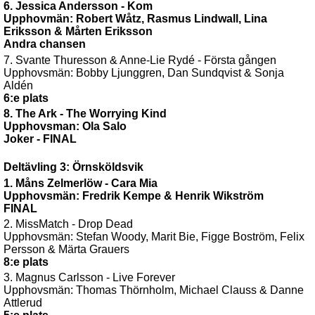
6. Jessica Andersson - Kom
Upphovmän: Robert Wåtz, Rasmus Lindwall, Lina
Eriksson & Mårten Eriksson
Andra chansen
7. Svante Thuresson & Anne-Lie Rydé - Första gången
Upphovsmän: Bobby Ljunggren, Dan Sundqvist & Sonja
Aldén
6:e plats
8. The Ark - The Worrying Kind
Upphovsman: Ola Salo
Joker - FINAL
Deltävling 3: Örnsköldsvik
1. Måns Zelmerlöw - Cara Mia
Upphovsmän: Fredrik Kempe & Henrik Wikström
FINAL
2. MissMatch - Drop Dead
Upphovsmän: Stefan Woody, Marit Bie, Figge Boström, Felix
Persson & Märta Grauers
8:e plats
3. Magnus Carlsson - Live Forever
Upphovsmän: Thomas Thörnholm, Michael Clauss & Danne
Attlerud