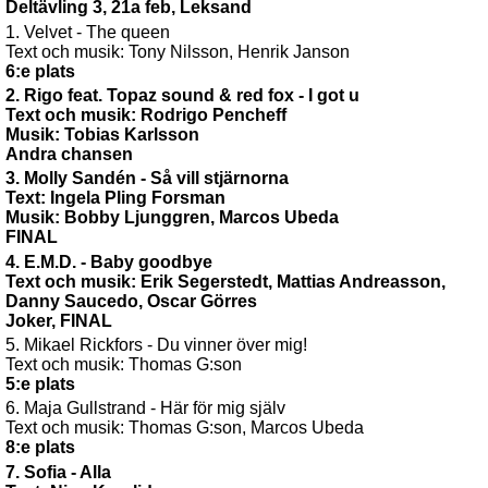
Deltävling 3, 21a feb, Leksand
1. Velvet - The queen
Text och musik: Tony Nilsson, Henrik Janson
6:e plats
2. Rigo feat. Topaz sound & red fox - I got u
Text och musik: Rodrigo Pencheff
Musik: Tobias Karlsson
Andra chansen
3. Molly Sandén - Så vill stjärnorna
Text: Ingela Pling Forsman
Musik: Bobby Ljunggren, Marcos Ubeda
FINAL
4. E.M.D. - Baby goodbye
Text och musik: Erik Segerstedt, Mattias Andreasson,
Danny Saucedo, Oscar Görres
Joker, FINAL
5. Mikael Rickfors - Du vinner över mig!
Text och musik: Thomas G:son
5:e plats
6. Maja Gullstrand - Här för mig själv
Text och musik: Thomas G:son, Marcos Ubeda
8:e plats
7. Sofia - Alla