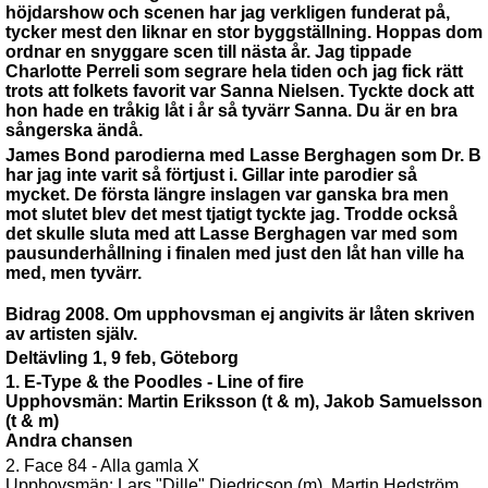
höjdarshow och scenen har jag verkligen funderat på,
tycker mest den liknar en stor byggställning. Hoppas dom
ordnar en snyggare scen till nästa år. Jag tippade
Charlotte Perreli som segrare hela tiden och jag fick rätt
trots att folkets favorit var Sanna Nielsen. Tyckte dock att
hon hade en tråkig låt i år så tyvärr Sanna. Du är en bra
sångerska ändå.
James Bond parodierna med Lasse Berghagen som Dr. B
har jag inte varit så förtjust i. Gillar inte parodier så
mycket. De första längre inslagen var ganska bra men
mot slutet blev det mest tjatigt tyckte jag. Trodde också
det skulle sluta med att Lasse Berghagen var med som
pausunderhållning i finalen med just den låt han ville ha
med, men tyvärr.
Bidrag 2008. Om upphovsman ej angivits är låten skriven
av artisten själv.
Deltävling 1, 9 feb, Göteborg
1. E-Type & the Poodles - Line of fire
Upphovsmän: Martin Eriksson (t & m), Jakob Samuelsson
(t & m)
Andra chansen
2. Face 84 - Alla gamla X
Upphovsmän: Lars "Dille" Diedricson (m), Martin Hedström