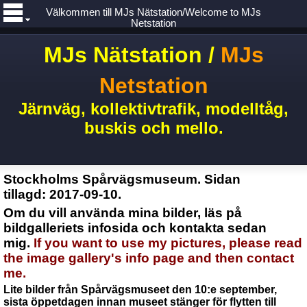
Välkommen till MJs Nätstation/Welcome to MJs
Netstation
MJs Nätstation /
MJs
Netstation
Järnväg, kollektivtrafik, modelltåg,
buskis och mello.
Stockholms Spårvägsmuseum. Sidan
tillagd: 2017-09-10.
Om du vill använda mina bilder, läs på
bildgalleriets infosida och kontakta sedan
mig.
If you want to use my pictures, please read
the image gallery's info page and then contact
me.
Lite bilder från Spårvägsmuseet den 10:e september,
sista öppetdagen innan museet stänger för flytten
till