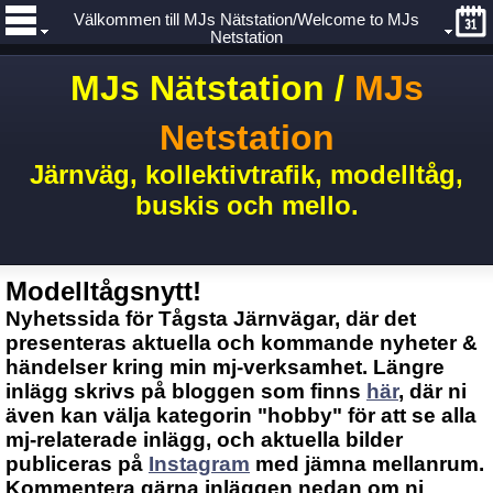
Välkommen till MJs Nätstation/Welcome to MJs
Netstation
MJs Nätstation /
MJs
Netstation
Järnväg, kollektivtrafik, modelltåg,
buskis och mello.
Modelltågsnytt!
Nyhetssida för Tågsta Järnvägar, där det
presenteras aktuella och kommande nyheter &
händelser kring min mj-verksamhet. Längre
inlägg skrivs på bloggen som finns
här
, där ni
även kan välja kategorin "hobby" för att se alla
mj-relaterade inlägg, och aktuella bilder
publiceras på
Instagram
med jämna mellanrum.
Kommentera gärna inläggen nedan om ni