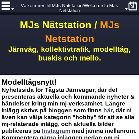
Välkommen till MJs Nätstation/Welcome to MJs
Netstation
MJs Nätstation /
MJs
Netstation
Järnväg, kollektivtrafik, modelltåg,
buskis och mello.
Modelltågsnytt!
Nyhetssida för Tågsta Järnvägar, där det
presenteras aktuella och kommande nyheter &
händelser kring min mj-verksamhet. Längre
inlägg skrivs på bloggen som finns
här
, där ni
även kan välja kategorin "hobby" för att se alla
mj-relaterade inlägg, och aktuella bilder
publiceras på
Instagram
med jämna mellanrum.
Kommentera gärna inläggen nedan om ni