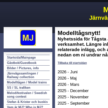
M
Järnvä
Modelltågsnytt!
Nyhetssida för Tågsta
verksamhet. Längre in
relaterade inlägg, och 
nedan om ni undrar nå
Startsida/Mainpage
Gästbok/Guestbook
Tillbaka till startsidan
Bilder / Pictures, info
2026 - Juni
Järnvägssamlingen /
Railway collection
2026 - Maj
Modelltågen / Model trains
2026 - Mars
SS / SL trafiken
2025 - December
Melodifestivalen / Swedish
2025 - November
song contest
Stefan & Krister och buskis
2025 - September
Vem är MJ? Who is MJ?