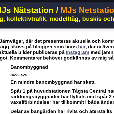
Js Nätstation /
MJs Netstati
g, kollektivtrafik, modelltåg, buskis och
 Järnvägar, där det presenteras aktuella och kom
lägg skrivs på bloggen som finns
här
, där ni äve
aktuella bilder publiceras på
Instagram
med jämna
got. Kommentarer behöver godkännas av mig så d
Banombyggnad
2022-01-26
En mindre banombyggnad har skett.
Spår 1 på huvudstationen Tågsta Central har r
räddningsbyggnader har flyttats mot spår 2 s
växelförbindelser har tillkommit i båda ändar
Delar av bangården har rivits och återställts