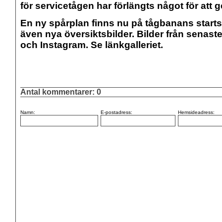
för servicetågen har förlängts något för att 
En ny spårplan finns nu på tågbanans start
även nya översiktsbilder. Bilder från sena
och Instagram. Se länkgalleriet.
Antal kommentarer:
0
Namn:
E-postadress:
Hemsideadress: