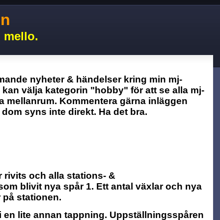
on
 mello.
mande nyheter & händelser kring min mj-
n kan välja kategorin "hobby" för att se alla mj-
 mellanrum. Kommentera gärna inläggen
om syns inte direkt. Ha det bra.
ivits och alla stations- &
om blivit nya spår 1. Ett antal växlar och nya
 på stationen.
 i en lite annan tappning. Uppställningsspåren