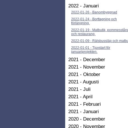
2022 - Januari
2022-01-26
-
Banombyggnad
2022-01-24
-
Borttagning och
förlängning.
2022-01-19
-
Matbutik, pommesstån
och restaurang.
2022-01-09
-
Rälsbussläp och matbu
2022-01-01
-
Tjuvstart för
januariprojekten.
2021 - December
2021 - November
2021 - Oktober
2021 - Augusti
2021 - Juli
2021 - April
2021 - Februari
2021 - Januari
2020 - December
2020 - November